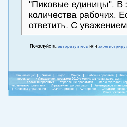
"Пиковые единицы". В 
количества рабочих. Е
ответить. С уважение
Пожалуйста,
или
авторизуйтесь
зарегистриру
Начинающие
|
Статьи
|
Видео
|
Файлы
|
Шаблоны проектов
|
Книг
проекта»
|
«Управление проектами 2010 с минимальными затратами»
|
сложные проекты»
|
Управление проектами
|
Все о Microsoft Pro
управлению проектами
|
Управление программами
|
Календарное планиро
|
Система управления
|
Скачать project
|
Аутсорсинг
|
Стратегическое 
Project скачать 