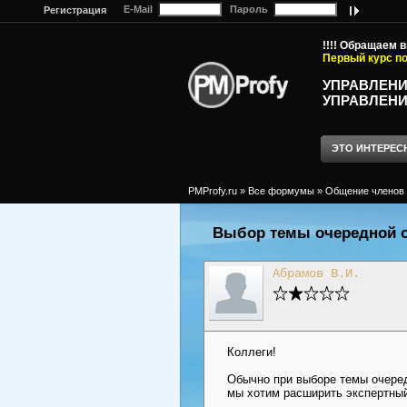
E-Mail
Пароль
Регистрация
!!!! Обращаем 
Первый курс по
УПРАВЛЕНИ
УПРАВЛЕНИ
ЭТО ИНТЕРЕС
PMProfy.ru
»
Все формумы
»
Общение членов 
Выбор темы очередной о
Абрамов В.И.
Коллеги!
Обычно при выборе темы очеред
мы хотим расширить экспертный