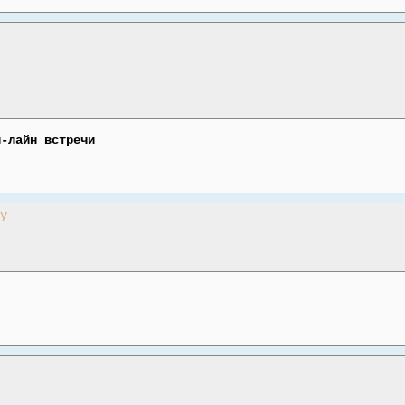
н-лайн встречи
y