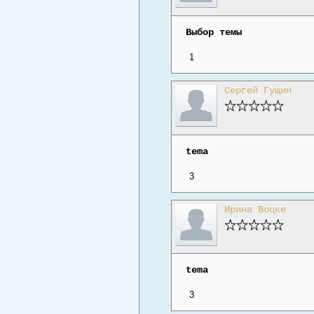
Выбор темы
1
Сергей Гущин
tema
3
Ирина Воцке
tema
3