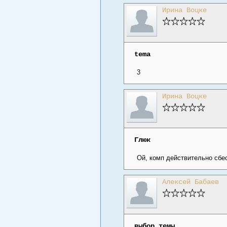
Ирина Воцке
tema
3
Ирина Воцке
Глюк
Ой, комп действительно сбес
Алексей Бабаев
выбор темы