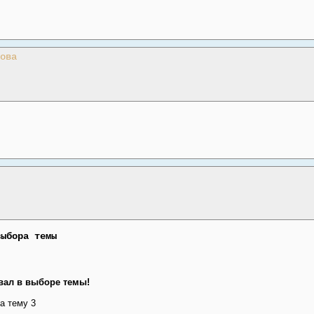
ова
выбора темы
вал в выборе темы!
на тему 3