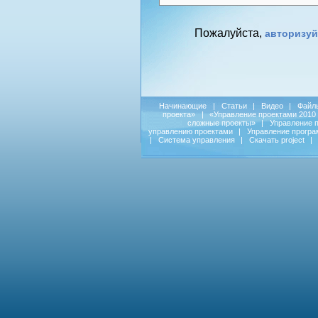
Пожалуйста,
авторизуй
Начинающие
|
Статьи
|
Видео
|
Файл
проекта»
|
«Управление проектами 2010
сложные проекты»
|
Управление 
управлению проектами
|
Управление прогр
|
Система управления
|
Скачать project
|