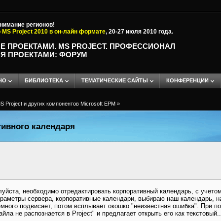
внимание регионов!
 MS Project 2010 в он-лайн формате
, 20-27 июля 2010 года.
Е ПРОЕКТАМИ. MS PROJECT. ПРОФЕССИОНАЛ
Я ПРОЕКТАМИ: ФОРУМ
НО
БИБЛИОТЕКА
ТЕМАТИЧЕСКИЕ САЙТЫ
КОНФЕРЕНЦИИ
 Project и других компонентов Microsoft EPM
»
тивного календаря
уйста, необходимо отредактировать корпоративный календарь, с учето
параметры сервера, корпоративные календари, выбираю наш календарь, 
емного подвисает, потом всплывает окошко "неизвестная ошибка". При п
йла не распознается в Project" и предлагает открыть его как текстовый.