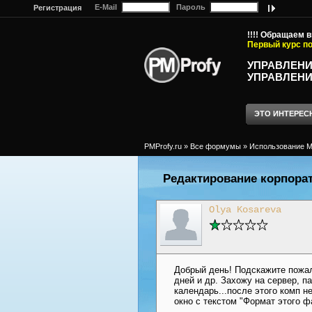
E-Mail
Пароль
Регистрация
!!!! Обращаем 
Первый курс по
УПРАВЛЕНИ
УПРАВЛЕНИ
ЭТО ИНТЕРЕС
PMProfy.ru
»
Все формумы
»
Использование MS
Редактирование корпора
Olya Kosareva
Добрый день! Подскажите пожал
дней и др. Захожу на сервер, 
календарь...после этого комп н
окно с текстом "Формат этого фа