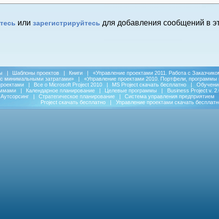
или
для добавления сообщений в эт
тесь
зарегистрируйтесь
ы
|
Шаблоны проектов
|
Книги
|
«Управление проектами 2011. Работа с Заказчико
 с минимальными затратами»
|
«Управление проектами 2010. Портфели, программы 
проектами
|
Все о Microsoft Project 2010
|
MS Project скачать бесплатно
|
Обучени
аммами
|
Календарное планирование
|
Целевые программы
|
Business Project v. 2.
Аутсорсинг
|
Стратегическое планирование
|
Система управления предприятием
Project скачать бесплатно
|
Управление проектами скачать бесплатн