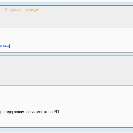
, Project manager
]
ка...
р содержания регламента по УП.