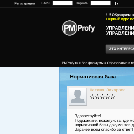
E-Mail
Пароль
Регистрация
!!!! Обращаем 
Первый курс по
УПРАВЛЕНИ
УПРАВЛЕНИ
ЭТО ИНТЕРЕС
PMProfy.ru
»
Все формумы
»
Образование и п
Нормативная база
Наташа Захарова
Здравствуйте!
Подскажите, пожалуйста, где м
нормативной базы документов д
Заранее всем спасибо за ответ!