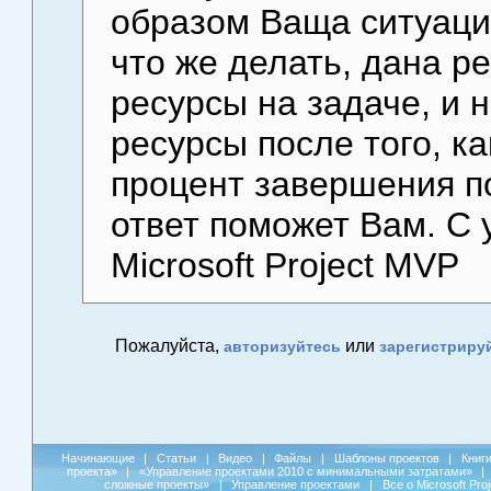
образом Ваща ситуация
что же делать, дана р
ресурсы на задаче, и 
ресурсы после того, к
процент завершения по
ответ поможет Вам. С
Microsoft Project MVP
Пожалуйста,
или
авторизуйтесь
зарегистриру
Начинающие
|
Статьи
|
Видео
|
Файлы
|
Шаблоны проектов
|
Книг
проекта»
|
«Управление проектами 2010 с минимальными затратами»
|
сложные проекты»
|
Управление проектами
|
Все о Microsoft Pro