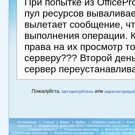
При попытке из OfficePr
пул ресурсов вываливае
вылетает сообщение, чт
выполнения операции. К
права на их просмотр то
серверу??? Второй день
сервер переустанавлив
Пожалуйста,
или
авторизуйтесь
зарегистриру
Начинающие
|
Статьи
|
Видео
|
Файлы
|
Шаблоны проектов
|
Книг
проекта»
|
«Управление проектами 2010 с минимальными затратами»
|
сложные проекты»
|
Управление проектами
|
Все о Microsoft Pro
управлению проектами
|
Управление программами
|
Календарное планиро