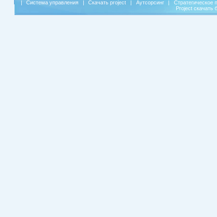
|
Система управления
|
Скачать project
|
Аутсорсинг
|
Стратегическое 
Project скачать 