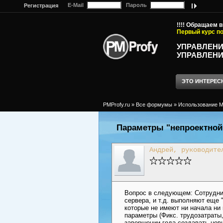
E-Mail
Пароль
Регистрация
!!!! Обращаем 
Первый курс по
УПРАВЛЕНИ
УПРАВЛЕНИ
ЭТО ИНТЕРЕС
PMProfy.ru
»
Все формумы
»
Использование MS
Параметры "непроектной
Андрей, руководите
Вопрос в следующем: Сотрудник
сервера, и т.д. выполняют еще 
которые не имеют ни начала ни 
параметры (Фикс. трудозатраты,
завершении года создавать нов