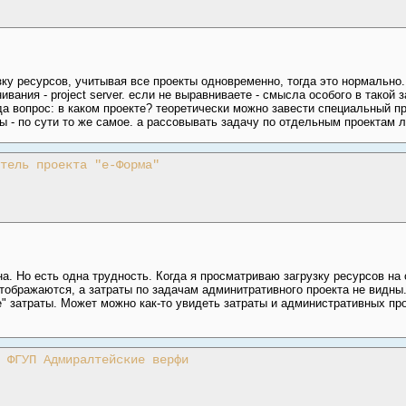
ку ресурсов, учитывая все проекты одновременно, тогда это нормально.
вания - project server. если не выравниваете - смысла особого в такой з
гда вопрос: в каком проекте? теоретически можно завести специальный пр
 - по сути то же самое. а рассовывать задачу по отдельным проектам л
тель проекта "е-Форма"
на. Но есть одна трудность. Когда я просматриваю загрузку ресурсов на 
ображаются, а затраты по задачам админитративного проекта не видны. 
е" затраты. Может можно как-то увидеть затраты и административных про
 ФГУП Адмиралтейские верфи