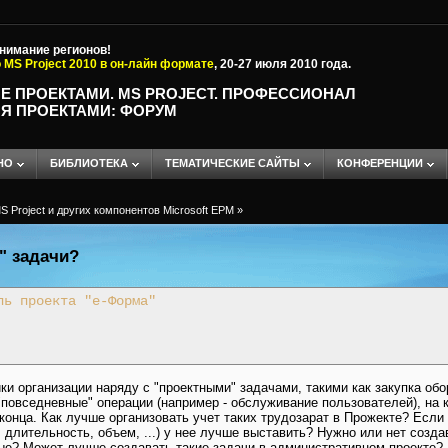
внимание регионов!
 MS Project 2010 в он-лайн формате
, 20-27 июля 2010 года.
Е ПРОЕКТАМИ. MS PROJECT. ПРОФЕССИОНАЛ
Я ПРОЕКТАМИ: ФОРУМ
НО
БИБЛИОТЕКА
ТЕМАТИЧЕСКИЕ САЙТЫ
КОНФЕРЕНЦИИ
 Project и других компонентов Microsoft EPM
»
" задачи?
ль проекта "е-Форма"
и организации наряду с "проектными" задачами, такими как закупка обо
"повседневные" операции (например - обслуживание пользователей), на 
конца. Как лучше организовать учет таких трудозарат в Прожекте? Если 
 длительность, объем, ...) у нее лучше выставить? Нужно или нет создав
ые? Может лучше создавать такие задачи в административном проекте?