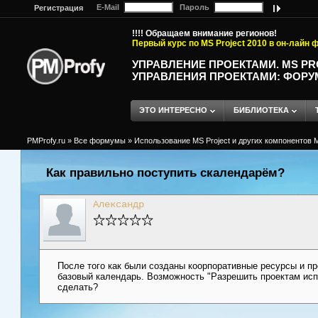
E-Mail
Пароль
Регистрация
!!!! Обращаем внимание регионов!
Первый курс по MS Project 2010 в он-лайн
УПРАВЛЕНИЕ ПРОЕКТАМИ. MS P
УПРАВЛЕНИЯ ПРОЕКТАМИ: ФОРУ
ЭТО ИНТЕРЕСНО
БИБЛИОТЕКА
PMProfy.ru
»
Все формумы
»
Использование MS Project и других компонентов M
Как правильно поступить скалендарём?
Александр
После того как были созданы коорпоративные ресурсы и п
базовый календарь. Возможность "Разрешить проектам исп
сделать?