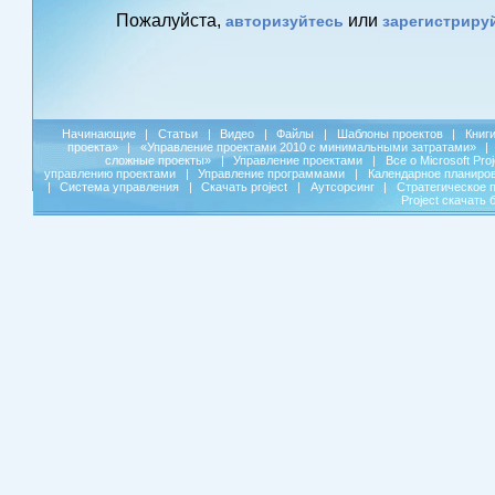
Пожалуйста,
или
авторизуйтесь
зарегистриру
Начинающие
|
Статьи
|
Видео
|
Файлы
|
Шаблоны проектов
|
Книг
проекта»
|
«Управление проектами 2010 с минимальными затратами»
|
сложные проекты»
|
Управление проектами
|
Все о Microsoft Pro
управлению проектами
|
Управление программами
|
Календарное планиро
|
Система управления
|
Скачать project
|
Аутсорсинг
|
Стратегическое 
Project скачать 