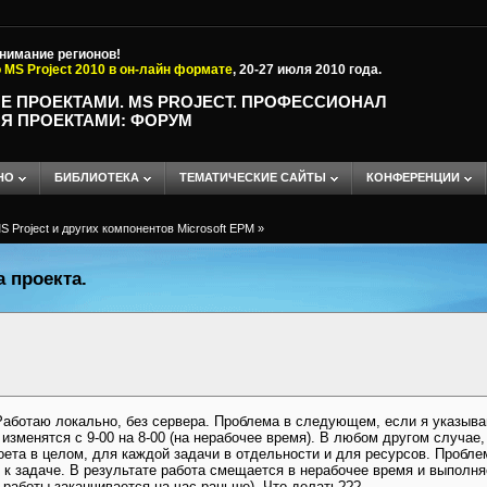
внимание регионов!
 MS Project 2010 в он-лайн формате
, 20-27 июля 2010 года.
Е ПРОЕКТАМИ. MS PROJECT. ПРОФЕССИОНАЛ
Я ПРОЕКТАМИ: ФОРУМ
НО
БИБЛИОТЕКА
ТЕМАТИЧЕСКИЕ САЙТЫ
КОНФЕРЕНЦИИ
 Project и других компонентов Microsoft EPM
»
 проекта.
 Работаю локально, без сервера. Проблема в следующем, если я указыв
а изменятся с 9-00 на 8-00 (на нерабочее время). В любом другом случае
оета в целом, для каждой задачи в отдельности и для ресурсов. Пробле
 к задаче. В результате работа смещается в нерабочее время и выполня
 работы заканчивается на час раньше). Что делать???