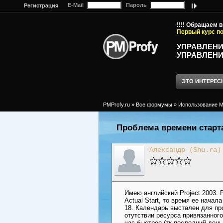
E-Mail
Пароль
Регистрация
!!!! Обращаем 
Первый курс по
УПРАВЛЕНИ
УПРАВЛЕНИ
ЭТО ИНТЕРЕС
PMProfy.ru
»
Все формумы
»
Использование MS
Проблема времени старта
Александр (Shu.ra)
Имею английский Project 2003.
Actual Start, то время ее начал
18. Календарь выстален для пр
отутствии ресурса привязанного
час быстрее (тк последний день