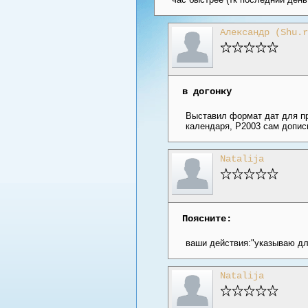
Александр (Shu.r
в догонку
Выставил формат дат для пр
календаря, P2003 сам дописы
Natalija
Поясните:
ваши действия:"указываю для
Natalija