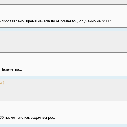
е проставлено "время начала по умолчанию", случайно не 8:00?
 Параметрах.
a)
0 после того как задал вопрос.