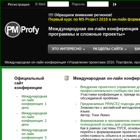
E-Mail
Пароль
Регистрация
!!!! Обращаем внимание регионов!
Первый курс по MS Project 2010 в он-лайн форм
Международная он-лайн конференция «
программы и сложные проекты»
ЭТО ИНТЕРЕСНО
РАЗДЕЛЫ САЙТА
БИ
Международная он-лайн конференция «Управление проектами 2010. Портфели, пр
Официальный
Международная он-лайн конфере
сайт
Внедрение проектного управления д
конференции
профессионального сообщества (мат
Участники конференции и, прежде вс
Международная
обсуждаемой проблеме.
он-лайн
конференция: 1
Предлагаемые PRINCE2 подходы дл
день
Знакомство с английской методолог
языке.
Международная
Автор: Тони Левен
он-лайн
конференция: 2
Формирование в программном компле
день
полноценной основы для управлени
Как в рамках системы ПУСК, основы
Международная
перейти к формированию проектно-т
он-лайн
себестоимость объекта в условиях р
конференция: 3
эффективно использовать все имеющ