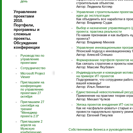
день
строительным объектом.
Автор: Людмила Котляр
Управление
Управление строительными проекта
идеи до эксплуатации
проектами
Как объединить все наработки в про
2010.
Автор: Владимир Судак
Портфели,
Выбор и назначение управляющего (
программы и
проекта: практика реальности
сложные
По каким признакам и как выбрать н
проекты.
проекта?
Автор: Владимир Михеев
Обсуждение
конференции
Управление инновационными програ
Японский подход к инновационному
Автор: Алексей Олешко
Руководство по
управлению
Формирование портфеля проектов н
проектами
Как связать стратегию и проекты ко
Автор: Максим Якубович
Сотрудничество
Индивидуальная и командная мотива
Microsoft Project
на примере ИТ-проектов
Viewer
Подозреваете, что сотрудники рабо
Приглашаем на
вашей команды!
конференцию
Автор: Илья Левинтан
по управлению
Единственный невосполнимый ресурс
проектами 27
Применение на практике теории огра
октября
Автор: Михаил Чулков
Приглашаем 27
Увязка проектов внедрения ИТ-сист
сентября на
Как не «асфальти¬ровать» старые и
тренинг
провести параллельно проекту реинж
"Менеджер
Автор: Евгений Пикулев
проекта 2.0"
Приглашаем 2
апреля на
Мужскую
Собственникам бизнеса и руководителям
конференцию