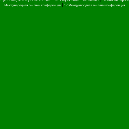
roject 2010, MS Project Server 2010
MS Project скачать бесплатно
Управление прое
|
Международная он-лайн конференция
17 Международная он-лайн конференция