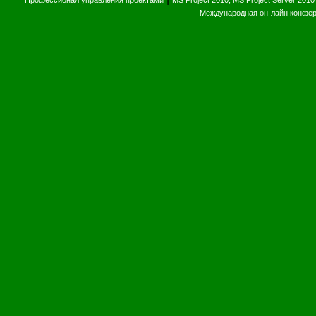
Профессионал управления проектами
MS Project 2010, MS Project Server 2010
Международная он-лайн конфе