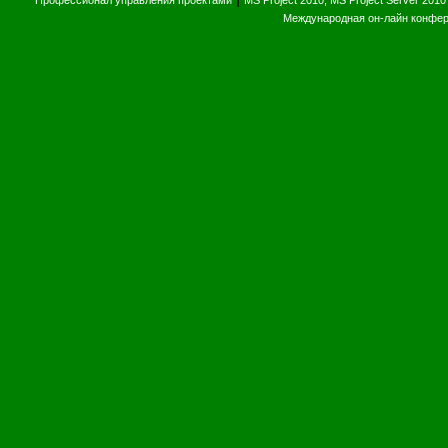
Профессионал управления проектами
MS Project 2010, MS Project Server 2010
Международная он-лайн конфе