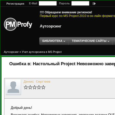
E-Mail
Пароль
Регистрация
!!!! Обращаем внимание регионов!
Первый курс по MS Project 2010 в он-лайн формат
Аутсорсинг
БИБЛИОТЕКА
ТЕМАТИЧЕСКИЕ САЙТЫ
Аутсорсинг
»
Учет аутсорсинга в MS Project
Ошибка в: Настольный Project Невозможно заве
Денис Сергеев
Добрый день!
Возникает ошибка: Невозможно завершить операцию вставки OLE