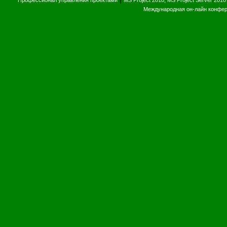
Профессионал управления проектами
MS Project 2010, MS Project Server 2010
Международная он-лайн конфе