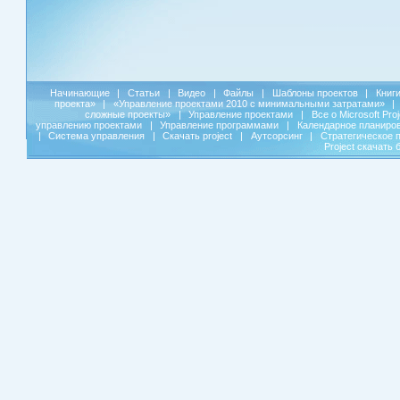
Начинающие
|
Статьи
|
Видео
|
Файлы
|
Шаблоны проектов
|
Книг
проекта»
|
«Управление проектами 2010 с минимальными затратами»
|
сложные проекты»
|
Управление проектами
|
Все о Microsoft Pro
управлению проектами
|
Управление программами
|
Календарное планиро
|
Система управления
|
Скачать project
|
Аутсорсинг
|
Стратегическое 
Project скачать 