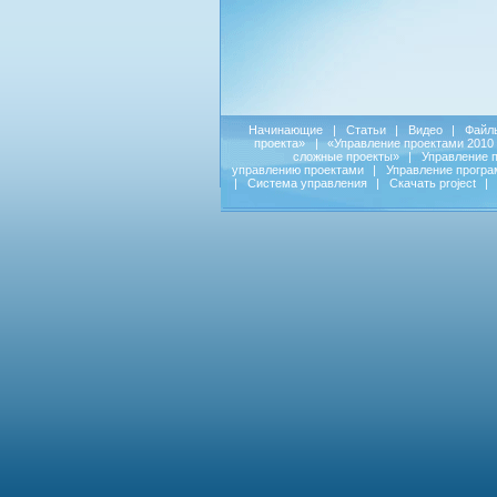
Начинающие
|
Статьи
|
Видео
|
Файл
проекта»
|
«Управление проектами 2010
сложные проекты»
|
Управление 
управлению проектами
|
Управление прогр
|
Система управления
|
Скачать project
|