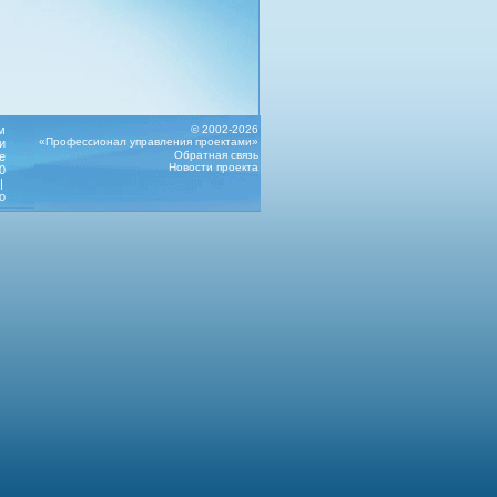
м
© 2002-2026
«Профессионал управления проектами»
и
Обратная связь
е
Новости проекта
0
|
о