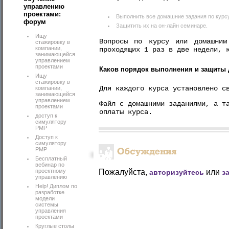
управлению
проектами:
Выполнить все домашние задания по курсу
форум
Защитить их на он-лайн семинаре.
Ищу
Вопросы по курсу или домашним
стажировку в
компании,
проходящих 1 раз в две недели, 
занимающейся
управлением
проектами
Каков порядок выполнения и защиты
Ищу
стажировку в
Для каждого курса установлено с
компании,
занимающейся
управлением
Файл с домашними заданиями, а т
проектами
оплаты курса.
доступ к
симулятору
PMP
Доступ к
симулятору
РМР
Бесплатный
вебинар по
проектному
Пожалуйста,
или
авторизуйтесь
з
управлению
Help! Диплом по
разработке
модели
системы
управления
проектами
Круглые столы