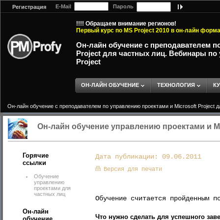
E-Mail
Пароль
Регистрация
!!!! Обращаем внимание регионов!
Первый курс по MS Project 2010 в он-лайн форм
Он-лайн обучение с преподавателем по
Project для частных лиц. Вебинары по
Project
ОН-ЛАЙН ОБУЧЕНИЕ
ТЕХНОЛОГИЯ
К
Он-лайн обучение с преподавателем по управлению проектами и Microsoft Project д
Он-лайн обучение управлению проектами и MS
Горячие
Дата публикации: 09.06.2011
ссылки
Версия для печати
Обучение
управлению
проектами для
частных лиц
Обучение считается пройденным п
Он-лайн
Что нужно сделать для успешного зав
обучение