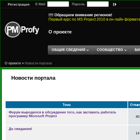
E-Mail
Пароль
Регистрация
!!!! Обращаем внимание регионов!
Первый курс по MS Project 2010 в он-лайн формат
О проекте
ОБЩИЕ СВЕДЕНИЯ
СООБЩЕСТВО
БИ
О проекте
»
Новости портала
Новости портала
Тема
Отве
Форум выродился в обсуждение того, как заставить работать
программу Microsoft Project
40
До свидания!
14