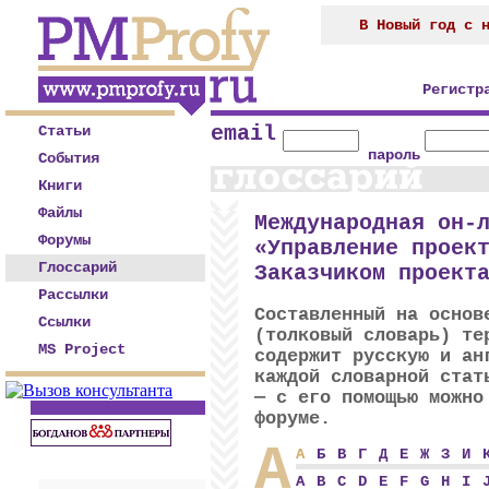
В Новый год с 
Регистр
email
Статьи
пароль
События
Книги
Файлы
Международная он-
Форумы
«Управление проек
Глоссарий
Заказчиком проект
Рассылки
Составленный на основ
Ссылки
(толковый словарь) те
MS Project
содержит русскую и ан
каждой словарной ста
— с его помощью можно
форуме.
А
А
Б
В
Г
Д
Е
Ж
З
И
A
B
C
D
E
F
G
H
I