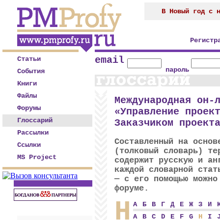
В Новый год с 
Регистр
email
Статьи
пароль
События
Книги
Файлы
Международная он-
Форумы
«Управление проек
Глоссарий
Заказчиком проект
Рассылки
Составленный на основ
Ссылки
(толковый словарь) те
MS Project
содержит русскую и ан
каждой словарной ста
— с его помощью можно
форуме.
H
А
Б
В
Г
Д
Е
Ж
З
И
A
B
C
D
E
F
G
H
I