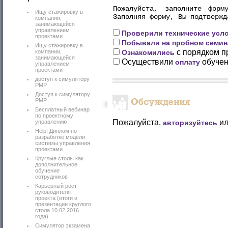
Пожалуйста, заполните форм
Ищу стажировку в
Заполняя форму, Вы подтвержд
компании,
занимающейся
управлением
Проверили технические усл
проектами
Побывали на пробном семин
Ищу стажировку в
с порядком п
компании,
Ознакомились
занимающейся
Осуществили
обучен
оплату
управлением
проектами
доступ к симулятору
PMP
Доступ к симулятору
РМР
Бесплатный вебинар
по проектному
Пожалуйста,
и
управлению
авторизуйтесь
Help! Диплом по
разработке модели
системы управления
проектами
Круглые столы как
дополнительное
обучение
сотрудников
Карьерный рост
руководителя
проекта (итоги и
презентации круглого
стола 10.02.2016
года)
Симулятор экзамена