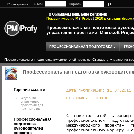
E-Mail
Пароль
Регистрация
!!!! Обращаем внимание регионов!
Первый курс по MS Project 2010 в он-лайн форм
Профессиональная подготовка руково
управления проектами. Microsoft Proje
ПРОФЕССИОНАЛЬНАЯ ПОДГОТОВКА
ТЕХН
Профессиональная подготовка руководителей проектов. Стандарты управления прое
Профессиональная подготовка руководителя 
Горячие ссылки
Дата публикации: 11.07.2011
Обучение
Версия для печати
управлению
проектами для
частных лиц
С помощью этой страницы 
Профессиональная
профессиональной подготов
подготовка
международного проекта». 
руководителей
профессиональную карьеру и о
проектов