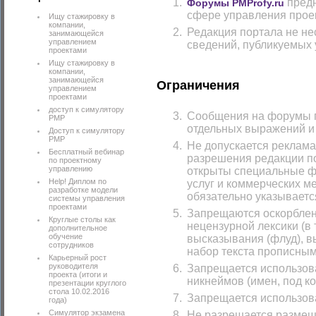
предн
Форумы PMProfy.ru
сфере управления прое
Ищу стажировку в
компании,
Редакция портала не нес
занимающейся
управлением
сведений, публикуемых
проектами
Ищу стажировку в
компании,
занимающейся
Ограничения
управлением
проектами
доступ к симулятору
Сообщения на форумы п
PMP
отдельных выражений и 
Доступ к симулятору
РМР
Не допускается реклама
Бесплатный вебинар
разрешения редакции по
по проектному
управлению
открыты специальные ф
Help! Диплом по
услуг и коммерческих м
разработке модели
обязательно указывается
системы управления
проектами
Запрещаются оскорблени
Круглые столы как
нецензурной лексики (в
дополнительное
обучение
высказывания (флуд), в
сотрудников
набор текста прописными
Карьерный рост
руководителя
Запрещается использова
проекта (итоги и
никнеймов (имен, под к
презентации круглого
стола 10.02.2016
Запрещается использова
года)
Симулятор экзамена
Не разрешается размещ