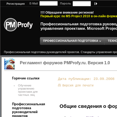
E-Mail
Пароль
Регистрация
!!!! Обращаем внимание регионов!
Первый курс по MS Project 2010 в он-лайн форм
Профессиональная подготовка руково
управления проектами. Microsoft Proje
ПРОФЕССИОНАЛЬНАЯ ПОДГОТОВКА
ТЕХН
Профессиональная подготовка руководителей проектов. Стандарты управления прое
Регламент форумов PMProfy.ru. Версия 1.0
Горячие ссылки
Дата публикации: 23.09.2008
Обучение
Версия для печати
управлению
проектами для
частных лиц
Профессиональная
Общие сведения о фо
подготовка
руководителей
проектов