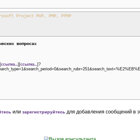
rosoft Project MVP, PMP, PfMP
ческих вопросах
[
][
]?
ссылка...
ссылка...
&search_type=1&search_period=0&search_rubr=251&search_text=%E2%EB
или
для добавления сообщений в э
йтесь
зарегистрируйтесь