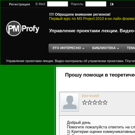
E-Mail
Пароль
Регистрация
!!!! Обращаем внимание регионов!
Первый курс по MS Project 2010 в он-лайн форма
Управление проектами лекции. Видео
ЭТО ИНТЕРЕСНО
БИБЛИОТЕКА
ТЕМ
Управление проектами лекции. Видео-материалы об управлении проектами. Поучи
Прошу помощи в теоретиче
Евгений
Добрый день
Помогите пожалуйста ответить на с
1) Критерии оценки коммуникативных