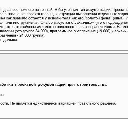
ляд запрос немного не точный. Я бы уточнил тип документации. Проектна
ссе выполнения проекта (планы, инструкции выполнения отдельных задач
на как правило остается у исполнителя как его "золотой фонд" (опыт). 
ая, или инструктивная. Она согласуется с Заказчиком (и его подразделе
Это готовые шаблоны ими можно пользоваться как справочниками. На мо
ологии (это группа 34.000), программное обеспечение (19.000) и архаи
авления - 24.000 группа).
ся дальше.
аботки проектной документации для строительства
ес.
ности. Не является единственной вариацией правильного решения.