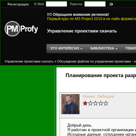
E-Mail
Пароль
Регистрация
!!!! Обращаем внимание регионов!
Первый курс по MS Project 2010 в он-лайн формат
Управление проектами скачать
ЭТО ИНТЕРЕСНО
БИБЛИОТЕКА
ТЕМА
Управление проектами скачать
»
Обсуждение файлов по управлению проектами - о
Планирование проекта раз
Роман Лебедев
Добрый день.
Я работаю в проектной организации 
Исходные данные: сотрудники орган