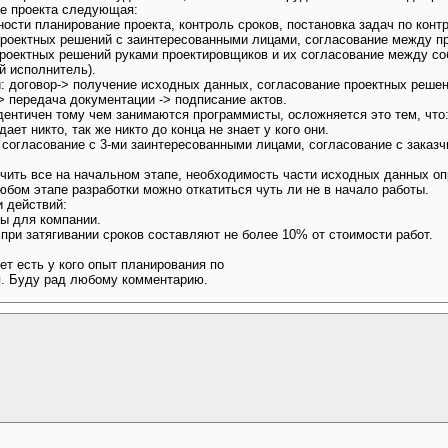
ке проекта следующая:
ости планирование проекта, контроль сроков, постановка задач по контр
 проектных решений с заинтересованными лицами, согласование между п
проектных решений руками проектировщиков и их согласование между со
й исполнитель).
 договор-> получение исходных данных, согласование проектных решен
> передача документации -> подписание актов.
дентичен тому чем занимаются программисты, осложняется это тем, что
ет никто, так же никто до конца не знает у кого они.
 согласование с 3-ми заинтересованными лицами, согласование с заказч
.
чить все на начальном этапе, необходимость части исходных данных оп
юбом этапе разработки можно откатиться чуть ли не в начало работы.
 действий:
зы для компании.
при затягивании сроков составляют не более 10% от стоимости работ.
ет есть у кого опыт планирования по
я. Буду рад любому комментарию.