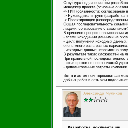
Структура подчинения при разработ
менеджер проекта (основные обязанн
-> ГИП (обязанности: согласование
-> Руководители групп (разработка 
-> Проектировщик (непосредственны
Общая последовательность событий:
лицами, согласование с заказчиком-
В принципе процесс планирования и
- всеми исходными данными не облада
- цикл: получения исходных данных,
очень много раз в разных вариациях
- исходные данные невозможно полу
В результате таких сложностей на л
При правильной последовательности
- срыв сроков не несет никакой угро
- дополнительные затраты компании 
Вот я и хотел поинтересоваться мож
добных работ и есть чем поделитьс
Александр Чуликов
Разработка документации