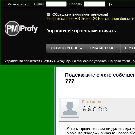
E-Mail
Пароль
Регистрация
!!!! Обращаем внимание регионов!
Первый курс по MS Project 2010 в он-лайн формат
Управление проектами скачать
ЭТО ИНТЕРЕСНО
БИБЛИОТЕКА
ТЕМА
Управление проектами скачать
»
Обсуждение файлов по управлению проектами - о
Подскажите с чего собстве
???
Ростислав
А то старшие товарищи дали задание.
момента продажи образца нового об