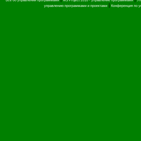
Все об управлении программами
MS Project 2010 - управление программами
Уп
|
управлению программами и проектами
Конференция по 