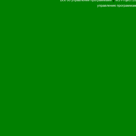
Все об управлении программами
MS Project 2
управлению программам