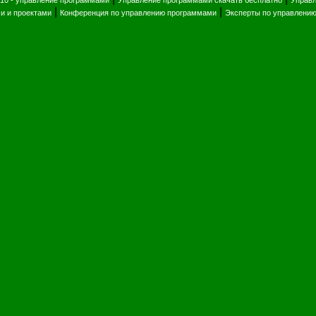
010 - управление программами
Управление программами скачать бесплатно
Управ
|
|
и и проектами
Конференция по управлению программами
Эксперты по управлени