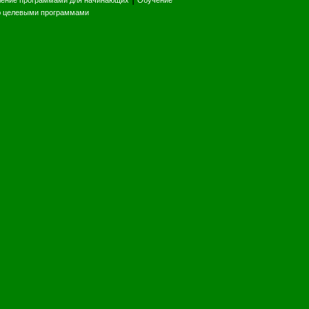
ление программами для начинающих
Обучение
ю целевыми программами