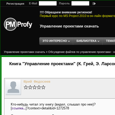
E-Mail
Пароль
Регистрация
!!!! Обращаем внимание регионов!
Первый курс по MS Project 2010 в он-лайн формат
Управление проектами скачать
ЭТО ИНТЕРЕСНО
БИБЛИОТЕКА
ТЕМА
Управление проектами скачать
»
Обсуждение файлов по управлению проектами - о
Книга "Управление проектами" (К. Грей, Э. Ларсо
Юрий Федосеев
Кто-нибудь читал эту книгу (видел, слышал про нее)?
[
]?context=detail&id=1272578
ссылка...