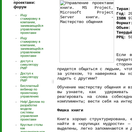
проектами:
форум
Тираж:
Год:
20
Ищу
ISBN
97
стажировку в
компании,
Формат
занимающейся
Объем:
управлением
Тверды
проектами
РРЦ:
59
Ищу
стажировку в
компании,
занимающейся
управлением
Если в
проектами
приде
доступ к
сторон
симулятору
PMP
придется общаться с людьми, что
за успехом, то наверняка вы хо
Доступ к
симулятору
ладить с другими?
РМР
Бесплатный
Обучение мастерству общения и в
вебинар по
вы узнаете, как удерживать 
проектному
реагировать на слова собесед
управлению
комплименты; вести себя на инте
Help! Диплом по
разработке
модели
Фишка книги
системы
управления
Книга хорошо структурирована, 
проектами
найти в «крупицах мудрости» — 
Круглые столы
выделены, легко запоминаются и 
как
дополнительное