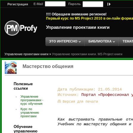
E-Mail
Пароль
Регистрация
!!!! Обращаем внимание регионов!
Первый курс по MS Project 2010 в он-лайн форм
Управление проектами книги
ЭТО ИНТЕРЕСНО
БИБЛИОТЕКА
ТЕМА
Управление проектами книги
»
Управление проектами книги. MS Project книги
Мастерство общения
Полезные
ссылки
Дата публикации: 21.05.2014
Источник:
Портал «Профессионал 
Управление
программами -
Версия для печати
курс обучения
Курс по
управлению
проектами
Как выстраивать правильные от
Учебник по мастерству общения и
Обучение
управлению