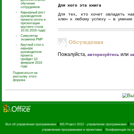
обучение
Для кого эта книга
сотрудников
Карьерный рост
Для тех, кто хочет овладеть на
руководителя
ключ к любому успеху — в умении
проекта (итоги и
презентации
круглого стола
10.02.2016 года)
Симулятор
экзамена PMP
Круглый стол о
карьере
руководителя
Пожалуйста,
или
авторизуйтесь
з
проекта
пройдет 10
февраля 2016
года
Подписаться на
рассылку этого
форума
|
|
Все об управлении программами
MS Project 2010 - управление программами
Уп
|
управлению программами и проектами
Конференция по 