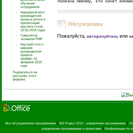
полезна любому, кто хочет избав
обучение
сотрудников
Карьерный рост
руководителя
проекта (итоги и
презентации
круглого стола
10.02.2016 года)
Симулятор
Пожалуйста,
или
авторизуйтесь
з
экзамена PMP
Круглый стол о
карьере
руководителя
проекта
пройдет 10
февраля 2016
года
Подписаться на
рассылку этого
форума
|
|
Все об управлении программами
MS Project 2010 - управление программами
Уп
|
управлению программами и проектами
Конференция по 