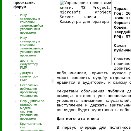
проектами:
форум
Тираж:
3
Год:
20
Ищу
ISBN
978
стажировку в
компании,
Формат:
занимающейся
Объем:
2
управлением
Твердый
проектами
РРЦ:
57
Ищу
стажировку в
компании,
Самая 
занимающейся
публичн
управлением
проектами
Практич
доступ к
произн
симулятору
PMP
добить
либо мнением, принять нужное р
Доступ к
симулятору
может изменить судьбу отдельно
РМР
нравится и аудитории, и самому 
Бесплатный
вебинар по
Секретами обольщения публики д
проектному
помощью которого уже воспользо
управлению
управлять вниманием слушателей
Help! Диплом по
разработке
выступление и держать зрительны
модели
взглядов будет чувствовать себя
системы
управления
Для кого эта книга
проектами
Круглые столы
В первую очередь для политиков
как
дополнительное