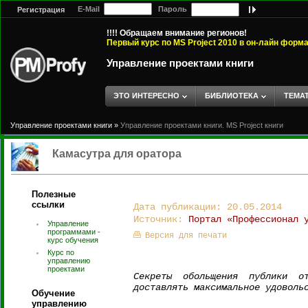
E-Mail
Пароль
Регистрация
!!!! Обращаем внимание регионов!
Первый курс по MS Project 2010 в он-лайн форм
Управление проектами книги
ЭТО ИНТЕРЕСНО
БИБЛИОТЕКА
ТЕМА
Управление проектами книги
»
Управление проектами книги. MS Project книги
Камасутра для оратора
Полезные
ссылки
Дата публикации: 20.05.2014
Источник:
Портал «Профессионал 
Управление
программами -
Версия для печати
курс обучения
Курс по
управлению
проектами
Секреты обольщения публики о
доставлять максимальное удоволь
Обучение
управлению