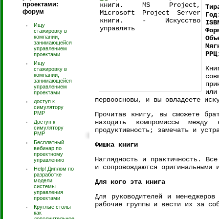
проектами:
Тир
форум
Год
ISB
Ищу
Фор
стажировку в
компании,
Объ
занимающейся
Мяг
управлением
РРЦ
проектами
Ищу
Кни
стажировку в
компании,
сов
занимающейся
при
управлением
или
проектами
первоосновы, и вы овладеете иск
доступ к
симулятору
PMP
Прочитав книгу, вы сможете бра
находить компромиссы между 
Доступ к
симулятору
продуктивность; замечать и устр
РМР
Бесплатный
Фишка книги
вебинар по
проектному
Наглядность и практичность. Все
управлению
и сопровождаются оригинальными 
Help! Диплом по
разработке
модели
Для кого эта книга
системы
управления
Для руководителей и менеджеров 
проектами
рабочие группы и вести их за со
Круглые столы
как
дополнительное