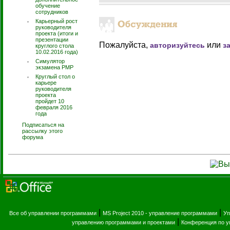
обучение
сотрудников
Карьерный рост
руководителя
проекта (итоги и
презентации
Пожалуйста,
или
авторизуйтесь
з
круглого стола
10.02.2016 года)
Симулятор
экзамена PMP
Круглый стол о
карьере
руководителя
проекта
пройдет 10
февраля 2016
года
Подписаться на
рассылку этого
форума
|
|
Все об управлении программами
MS Project 2010 - управление программами
Уп
|
управлению программами и проектами
Конференция по 