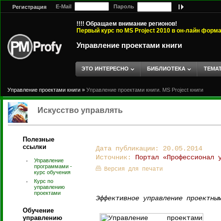
E-Mail
Пароль
Регистрация
!!!! Обращаем внимание регионов!
Первый курс по MS Project 2010 в он-лайн форм
Управление проектами книги
ЭТО ИНТЕРЕСНО
БИБЛИОТЕКА
ТЕМА
Управление проектами книги
»
Управление проектами книги. MS Project книги
Искусство управлять
Полезные
ссылки
Дата публикации: 20.05.2014
Источник:
Портал «Профессионал 
Управление
программами -
Версия для печати
курс обучения
Курс по
управлению
проектами
Эффективное управление проектны
Обучение
управлению