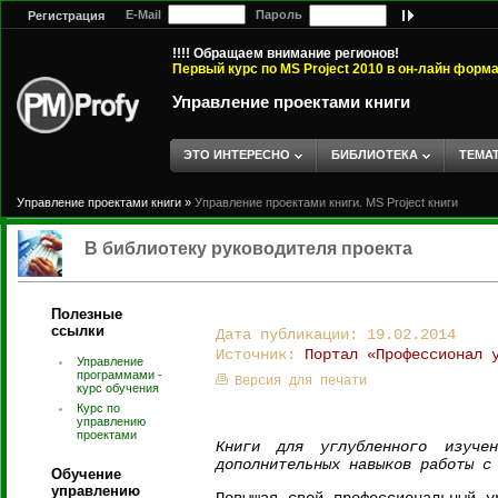
E-Mail
Пароль
Регистрация
!!!! Обращаем внимание регионов!
Первый курс по MS Project 2010 в он-лайн форм
Управление проектами книги
ЭТО ИНТЕРЕСНО
БИБЛИОТЕКА
ТЕМА
Управление проектами книги
»
Управление проектами книги. MS Project книги
В библиотеку руководителя проекта
Полезные
ссылки
Дата публикации: 19.02.2014
Источник:
Портал «Профессионал 
Управление
программами -
Версия для печати
курс обучения
Курс по
управлению
проектами
Книги для углубленного изуче
дополнительных навыков работы с
Обучение
управлению