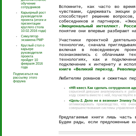
обучение
Вспомните, как часто во время
сотрудников
чувствами, сдерживать эмоции 
Карьерный рост
способствует решению вопросов
руководителя
проекта (итоги и
собеседников и партнеров. «Эм
презентации
«Эмоциональный интеллект. Росс
круглого стола
понятие они впервые разбирают н
10.02.2016 года)
Симулятор
Участники проектной деятельн
экзамена PMP
технологии, сначала приглядывая
Круглый стол о
карьере
включая в повседневную прое
руководителя
познакомились с облачными те
проекта
технологиях, как и подключе
пройдет 10
февраля 2016
подключение к интернету и испол
года
книге «Великий переход. Революц
Подписаться на
рассылку этого
Любителям романов и сюжетных пе
форума
«HR-квест. Как сделать сотрудников 
серьезной девушке анализировать и работ
ходу сюжета вместе с ней, поучаствуйте в
«Цель-2. Дело не в везении» Элияху Г
оптимизировать производство, что оче
совершенствования системы управления 
Предлагаемые книги лишь часть 
Будем рады, если предложенные к