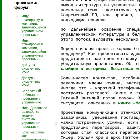
Повышая свой профессиональный у
проектами:
выход литературы по управлению 
форум
поскольку тема достаточно уз
Современный РП, как правило, 
Ищу
подходящие новинки.
стажировку в
компании,
занимающейся
Но дальнейшее освоение спец
управлением
управленческой литературы и бел
проектами
этого потока выловить несколько
Ищу
стажировку в
компании,
Перед началом проекта хорошо бы
занимающейся
поддержку? Как презентовать иде
управлением
представляют вам свою методику 
проектами
убедительную презентацию. Об э
доступ к
слайдов к историям. Пошаговая м
симулятору
PMP
Большинство контактов, особе
Доступ к
симулятору
заказчики, члены команд, экспе
РМР
Иногда это – короткий телефонн
Бесплатный
построить разговор? Какие и г
вебинар по
Евгений Жигилий готов помочь В
проектному
управлению
ситуациях, описанных в
книге «М
Help! Диплом по
разработке
Проектные коммуникации отнимаю
модели
заказчиком, увещевания поставщ
системы
жалко потраченных усилий, если
управления
проектами
предстоящих переговоров, защи
который стал классикой перегов
Круглые столы
как
Фишер, Уильям Юри и Брюс Паттон
дополнительное