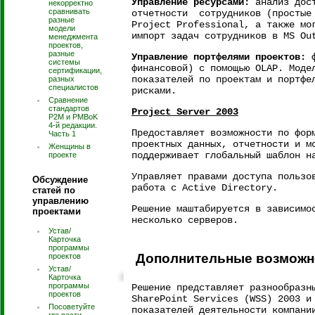
Управление ресурсами:
анализ дост
некорректно
сравнивать
отчетности сотрудников (простые 
разные
Project Professional, а также мо
модели
импорт задач сотрудников в MS Ou
менеджмента
проектов,
разные
Управление портфелями проектов:
ф
системы
финансовой) с помощью OLAP. Моде
сертификации,
показателей по проектам и портфе
разных
специалистов
рисками.
Сравнение
стандартов
Project Server 2003
P2M и PMBoK
4-й редакции.
Предоставляет возможности по фор
Часть 1
проектных данных, отчетности и м
Женщины в
поддерживает глобальный шаблон н
проекте
Управляет правами доступа пользо
Обсуждение
работа с Active Directory.
статей по
управлению
Решение маштабируется в зависимо
проектами
несколько серверов.
Устав/
Карточка
программы
Дополнительные возможно
проектов
Устав/
Карточка
программы
Решение представляет разнообразн
проектов
SharePoint Services (WSS) 2003 и
Посоветуйте
показателей деятельности компани