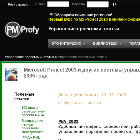
E-Mail
Пароль
Регистрация
!!!! Обращаем внимание регионов!
Первый курс по MS Project 2010 в он-лайн форм
Управление проектами: статьи
ЭТО ИНТЕРЕСНО
БИБЛИОТЕКА
ТЕМА
Управление проектами: статьи
»
Управление проектами: статьи
Microsoft Project 2003 и другие системы упр
2005 года
Полезные
Дата публикации: 18.07.2005
ссылки
Версия для печати
100 правил
руководителей
проекта NASA
Возвращение
PWA 2003
чепухи
Удобный интерфейс совместной раб
проектного
управление портфелем проектов, ф
менеджмента
IPMA и PMI: