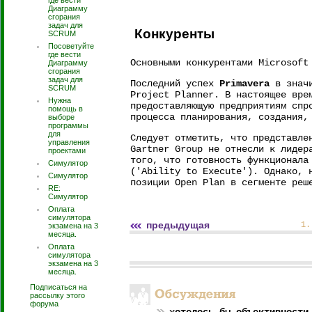
где вести
Диаграмму
сгорания
задач для
Конкуренты
SCRUM
Посоветуйте
где вести
Основными конкурентами Microsoft
Диаграмму
сгорания
задач для
Последний успех
Primavera
в значи
SCRUM
Project Planner. В настоящее вре
Нужна
предоставляющую предприятиям спр
помощь в
процесса планирования, создания,
выборе
программы
для
Следует отметить, что представле
управления
Gartner Group не отнесли к лидер
проектами
того, что готовность функционала
Симулятор
('Ability to Execute'). Однако, 
Симулятор
позиции Open Plan в сегменте реш
RE:
Симулятор
Оплата
симулятора
предыдущая
1
экзамена на 3
месяца.
Оплата
симулятора
экзамена на 3
месяца.
Подписаться на
рассылку этого
форума