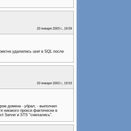
20 января 2003 г., 19:09
ректно удалились user в SQL после
20 января 2003 г., 19:53
ром домена - убрал; - выполнил
отя никакого прокси фактически в
ect Server и STS "снюхались".