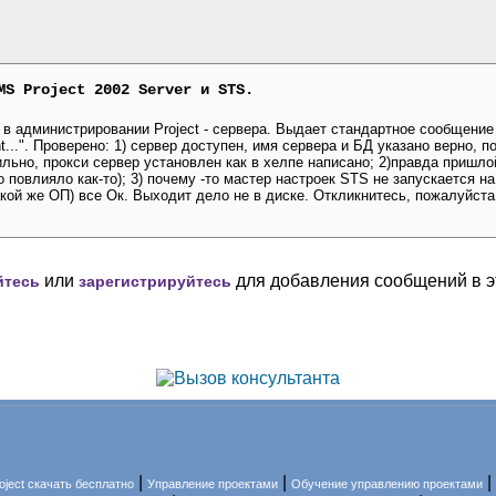
MS Project 2002 Server и STS.
в администрировании Project - сервера. Выдает стандартное сообщение 
...". Проверено: 1) сервер доступен, имя сервера и БД указано верно, 
льно, прокси сервер установлен как в хелпе написано; 2)правда пришло
то повлияло как-то); 3) почему -то мастер настроек STS не запускается н
такой же ОП) все Ок. Выходит дело не в диске. Откликнитесь, пожалуйста
или
для добавления сообщений в э
йтесь
зарегистрируйтесь
|
|
|
oject скачать бесплатно
Управление проектами
Обучение управлению проектами