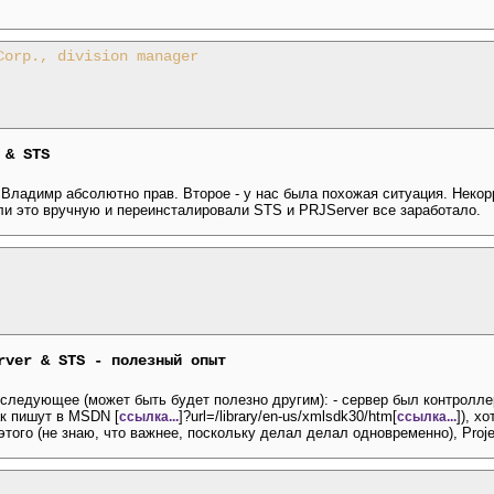
Corp., division manager
 & STS
 Владимр абсолютно прав. Второе - у нас была похожая ситуация. Некор
ли это вручную и переинсталировали STS и PRJServer все заработало.
rver & STS - полезный опыт
следующее (может быть будет полезно другим): - сервер был контролле
ак пишут в MSDN [
]?url=/library/en-us/xmlsdk30/htm[
]), х
ссылка...
ссылка...
этого (не знаю, что важнее, поскольку делал делал одновременно), Proj