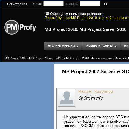
E-Mail
Пароль
Регистрация
!!!! Обращаем внимание регионов!
Первый курс по MS Project 2010 в он-лайн формат
MS Project 2010, MS Project Server 2010
ЭТО ИНТЕРЕСНО
РАЗДЕЛЫ САЙТА
БИ
MS Project 2010, MS Project Server 2010
»
MS Project 2010: Использование Microsoft 
MS Project 2002 Server & ST
Михаил Казеннов
Не удается добавить сервер STS в а
указанной базы данных SharePoint...
всюду... PSCOM+ настроен правильно.