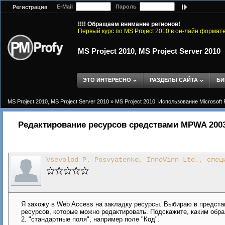
E-Mail
Пароль
Регистрация
!!!! Обращаем внимание регионов!
Первый курс по MS Project 2010 в он-лайн формат
MS Project 2010, MS Project Server 2010
ЭТО ИНТЕРЕСНО
РАЗДЕЛЫ САЙТА
БИ
MS Project 2010, MS Project Server 2010
»
MS Project 2010: Использование Microsoft 
Редактирование ресурсов средствами MPWA 200
Vsevolod P. Posvyatenko, InnoVinn Ltd., спец
Я захожу в Web Access на закладку ресурсы. Выбираю в представ
ресурсов, которые можно редактировать. Подскажите, каким обра
2. "стандартные поля", например поле "Код".