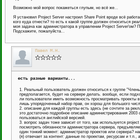
Возможно мой вопрос покажеться глупым, но всё же...
Я установил Project Server настроил Share Point вроде всё работ
кого куда отнести? то есть к какой группе должен относиться ре
моя задача как администратора в управлении Project Server'ом? П
Подскажите, пожалуйста...
Павел М.Н.
есть разные варианты...
1. Реальный пользователь должен относиться к группе "Члены г
предполагается, будет на сервере делать. вообще, если подх
ли пользователи иметь возможность просматривать проекты в ц
лишь упорядоченный набор прав, он хорош для большого числ
2. описание для каждой группы есть здесь (не сочтите за рекла
это достаточно подробное описание администрирования 2003 с
пользоваться английской версией.
3. вопрос задач тоже зависит от того, как используется projec
посмотреть обязанности администратора сервера, предъявляе
один тонкий момент: администратор проектов или сервера? на
(я) отвечает за контент: данные по проектам, ресурсам и т.п.,