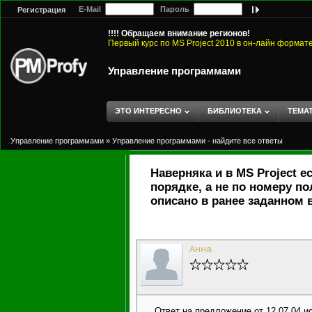
E-Mail
Пароль
Регистрация
!!!! Обращаем внимание регионов!
Первый курс по MS Project 2010 в он-лайн формат
Управление программами
ЭТО ИНТЕРЕСНО
БИБЛИОТЕКА
ТЕМА
Управление программами
»
Управление программами - найдите все ответы
Наверняка и в MS Project 
порядке, а не по номеру п
описано в ранее заданном 
Анна
Ответ на предложение от 12.07.04 и