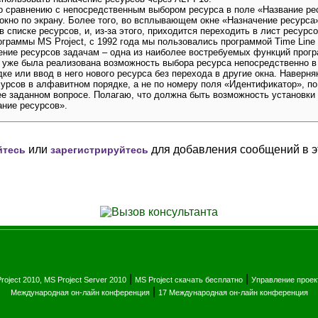
 сравнению с непосредственным выбором ресурса в поле «Название рес
 окно по экрану. Более того, во всплывающем окне «Назначение ресурса
 списке ресурсов, и, из-за этого, приходится переходить в лист ресурс
граммы MS Project, с 1992 года мы пользовались программой Time Line 
оение ресурсов задачам – одна из наиболее востребуемых функций прогр
а уже была реализована возможность выбора ресурса непосредственно в
е или ввод в него нового ресурса без перехода в другие окна. Наверняк
сурсов в алфавитном порядке, а не по номеру поля «Идентификатор», по
ее заданном вопросе. Полагаю, что должна быть возможность установки
ание ресурсов».
или
для добавления сообщений в э
йтесь
зарегистрируйтесь
|
|
roject 2010, MS Project Server 2010
MS Project скачать бесплатно
Управление прое
|
Международная он-лайн конференция
17 Международная он-лайн конференция