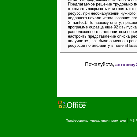
Предлагаемое решение трудоёмко по
открывать-закрывать или гонять это
ресурс, при необнаружении нужного в
недавнего начала использования про
Simantec). По нашему опыту, присв
программе образца ещё 92 г.выпуск
расположенного в алфавитном порядк
настроить представление списка ре
получается, как было описано в ран
ресурсов по алфавиту в поле «Назв
Пожалуйста,
авторизу
|
Профессионал управления проектами
MS P