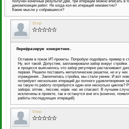
получен конечный результат.Две, три итерации можно вписать в
декомпозиции работ. Но когда кол-во итераций неизвестно?
Какие мысли у собравшихся?
Step
Перефразирую конкретнее.
Оставим в покое ИТ-проекты. Попробую подобрать пример в ст
Ну, вот такой. Допустим, запланировали забор вокруг стройки.
в процессе выяснилось что забор регулярно растаскивают дачни
первая. Решили поставить металлические решетки, но и у них
ограждения...Закончилась стройка, мы стали умнее. И вот нов
потребуют нескольких итераций до полного удовлетворения за
на такую-то работу потребуется один или несколько циклов? Р
забора: оптим., пессим, норм. нас не спасают. В лучшем случ
исключены в проекте, так и останутся вне его.(конечно, появ
работы последующих итераций).
Step