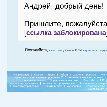
Андрей, добрый день!
Пришлите, пожалуйста,
[
ссылка заблокирована
Пожалуйста,
или
авторизуйтесь
зарегистриру
Начинающие
|
Статьи
|
Видео
|
Файлы
|
Шаблоны проектов
|
Книг
проекта»
|
«Управление проектами 2010 с минимальными затратами»
|
сложные проекты»
|
Управление проектами
|
Все о Microsoft Pro
управлению проектами
|
Управление программами
|
Календарное планиро
|
Система управления
|
Скачать project
|
Аутсорсинг
|
Стратегическое 
Project скачать 