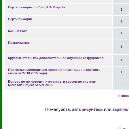
Сертификация по CompTIA Project+
1
Сертификация
1
К.э.н. и PMP
1
Практиканты
1
Круглые столы как дополнительное обучение сотрудников
1
Портреты руководителя проекта (презентации с круглого
1
стола от 27.10 2015 года)
Вопрос по по поводу литературы и курсов по системе
0
Microsoft Project Server 2002.
« наз
Пожалуйста,
авторизуйтесь
или
зарегис