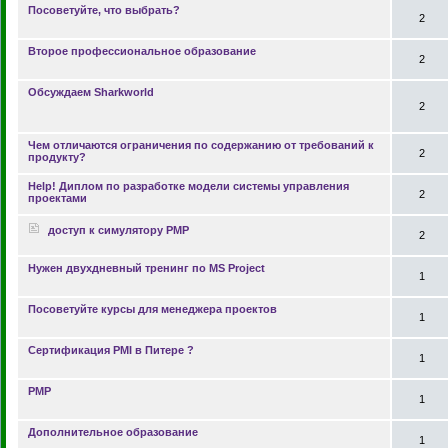
Посоветуйте, что выбрать?
2
Второе профессиональное образование
2
Обсуждаем Sharkworld
2
Чем отличаются ограничения по содержанию от требований к
2
продукту?
Help! Диплом по разработке модели системы управления
2
проектами
доступ к симулятору PMP
2
Нужен двухдневный тренинг по MS Project
1
Посоветуйте курсы для менеджера проектов
1
Сертификация PMI в Питере ?
1
PMP
1
Дополнительное образование
1